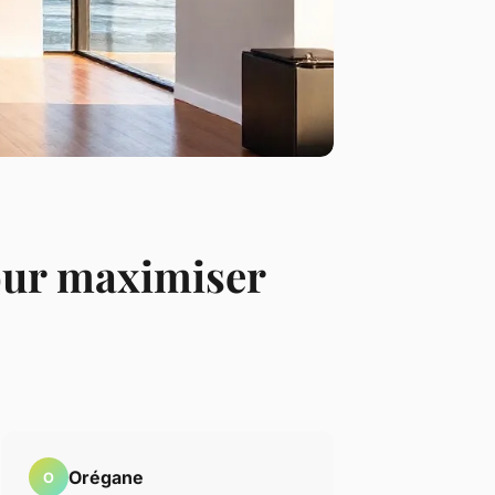
pour maximiser
Orégane
O