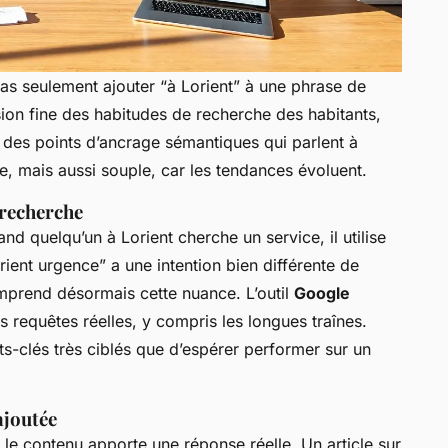
pas seulement ajouter “à Lorient” à une phrase de
n fine des habitudes de recherche des habitants,
 des points d’ancrage sémantiques qui parlent à
, mais aussi souple, car les tendances évoluent.
 recherche
nd quelqu’un à Lorient cherche un service, il utilise
ient urgence” a une intention bien différente de
mprend désormais cette nuance. L’outil
Google
s requêtes réelles, y compris les longues traînes.
s-clés très ciblés que d’espérer performer sur un
ajoutée
i le contenu apporte une réponse réelle. Un article sur