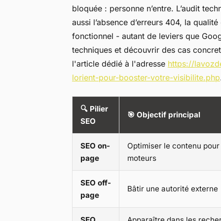
bloquée : personne n’entre. L’audit techni
aussi l’absence d’erreurs 404, la qualit
fonctionnel - autant de leviers que Goo
techniques et découvrir des cas concre
l'article dédié à l'adresse
https://lavoz
lorient-pour-booster-votre-visibilite.php
🔍
Pilier
🎯
Objectif principal
SEO
SEO on-
Optimiser le contenu pour
page
moteurs
SEO off-
Bâtir une autorité externe
page
SEO
Apparaître dans les reche