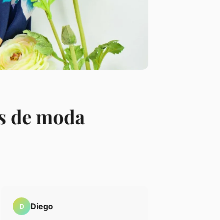
os de moda
Diego
D